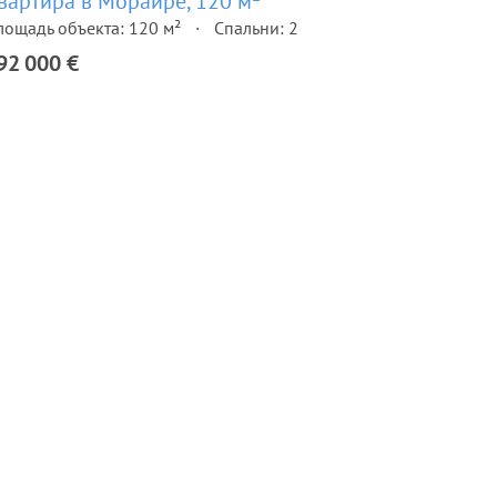
вартира в Морайре, 120 м²
лощадь объекта: 120 м²
Спальни: 2
92 000 €