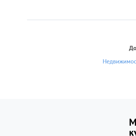
До
Недвижимос
М
к