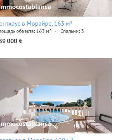
ентхаус в Морайре, 163 м²
лощадь объекта: 163 м²
Спальни: 3
39 000 €