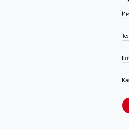
Им
Те
Em
Ка