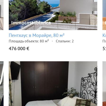
Пентхаус в Морайре, 80 м²
К
Площадь объекта: 80 м²
Спальни: 2
П
476 000 €
5