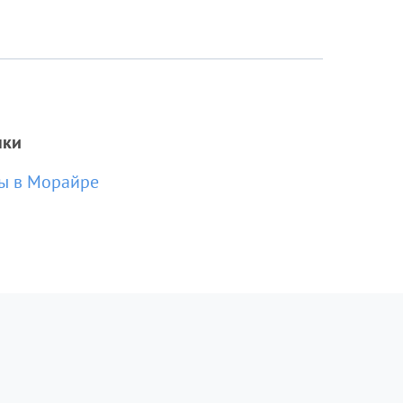
нки
ы в Морайре