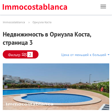
Immocostablanca
Ориуэла Коста
Недвижимость в Ориуэла Коста,
страница 3
2
Фильтр
Цена от меньшей к большей