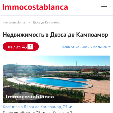
Immocostablanca
Деэса де Кампоамор
Недвижимость в Деэса де Кампоамор
2
Фильтр
Цена от меньшей к большей
Квартира в Деэса де Кампоамор, 75 м²
Площадь объекта: 75 м²
Спальни: 2