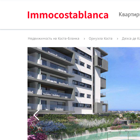
Кварти
Недвижимость на Коста-Бланка
Ориуэла Коста
Деэса де 