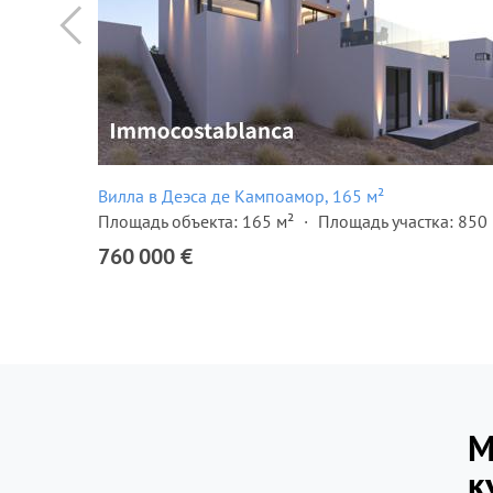
Вилла в Деэса де Кампоамор, 165 м²
ка: 870 м²
Площадь объекта: 165 м²
Площадь участка: 850 
760 000 €
М
к