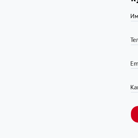
Им
Те
Em
Ка