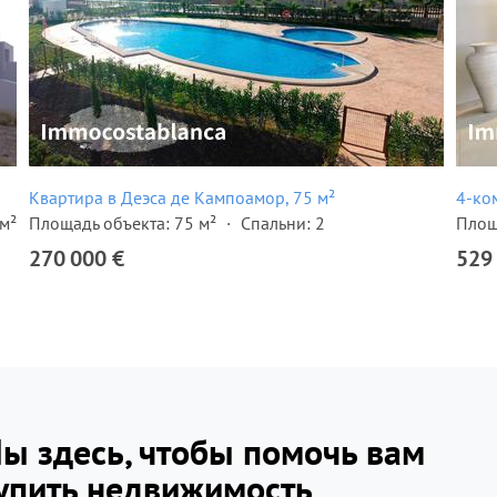
Квартира в Деэса де Кампоамор, 75 м²
4-ко
м²
Площадь объекта: 75 м²
Спальни: 2
Площ
270 000 €
529
ы здесь, чтобы помочь вам
упить недвижимость