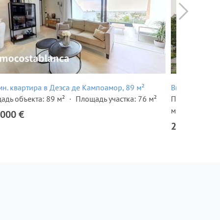
мн. квартира в Деэса де Кампоамор, 89 м²
Вилла в Деэса
адь объекта: 89 м²
Площадь участка: 76 м²
Площадь объе
м²
 000 €
2 365 000 