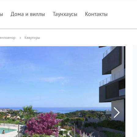
ры
Дома и виллы
Таунхаусы
Контакты
Кампоамор
Квартиры