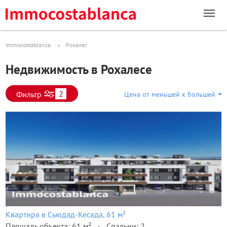
Immocostablanca
Рохалес
Недвижимость в Рохалесе
2
Фильтр
Цена от меньшей к большей
Квартира в Сьюдад-Кесада, 61 м²
Площадь объекта: 61 м²
Спальни: 2